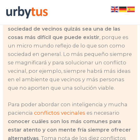
Skip
La convivencia es uno de los grandes retos
to
que se tiene como sociedad.
Convivir en una
content
sociedad de vecinos quizás sea una de las
cosas más difícil que puede existir
, porque es
un micro mundo reflejo de lo que son como
sociedad en general. Lo más pequeño siempre
se magnificará y para solucionar un conflicto
vecinal, por ejemplo, siempre habrá más ideas
en el ambiente que vecinos y más personas
que no aporten que una solución viable.
Para poder abordar con inteligencia y mucha
paciencia
conflictos vecinales
es necesario
conocer cuáles son los más comunes para
estar atento y con mente fría siempre ofrecer
alternativas
. Toma nota de los diez conflictos