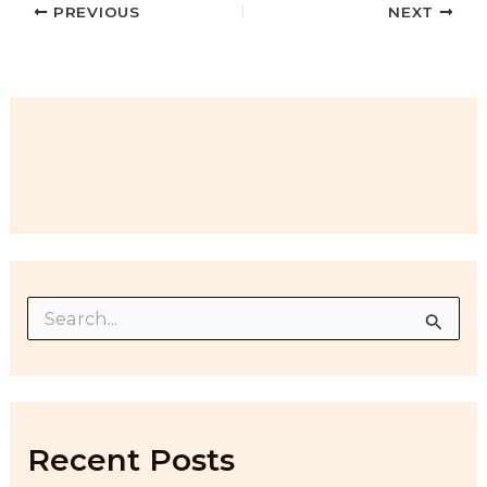
PREVIOUS
NEXT
S
e
a
r
c
h
f
Recent Posts
o
r