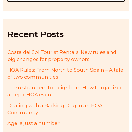
a
r
c
h
f
Recent Posts
o
r
:
Costa del Sol Tourist Rentals: New rules and
big changes for property owners
HOA Rules: From North to South Spain – A tale
of two communities
From strangers to neighbors: How I organized
an epic HOA event
Dealing with a Barking Dog in an HOA
Community
Age is just a number