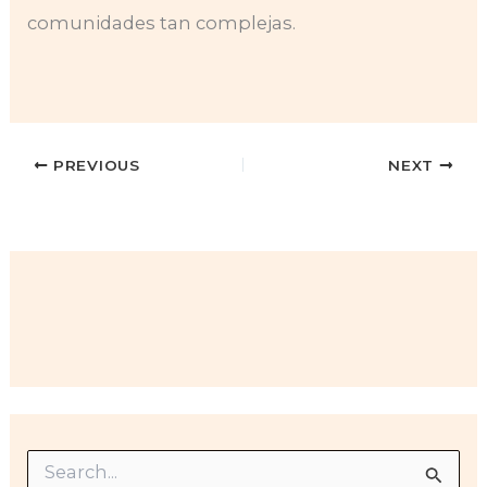
comunidades tan complejas.
PREVIOUS
NEXT
S
e