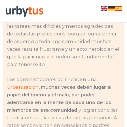
Skip
Tomar las riendas de una gestión de
to
urbanización o finca puede llegar a ser una de
content
las tareas mas difíciles y menos agradecidas
de todas las profesiones, porque lograr poner
de acuerdo a toda una comunidad muchas
veces resulta frustrante y un acto heroico en el
que la paciencia y el orden son fundamental
para tener éxito.
Los administradores de fincas en una
urbanización
,
muchas veces deben jugar al
papel del bueno y el malo, par poder
adentrarse en la mente de cada uno de los
miembros de esa comunidad
y lograr conciliar
los discursos o las ideas de tantas personas. A
ratos se convierten en consejeros o padres