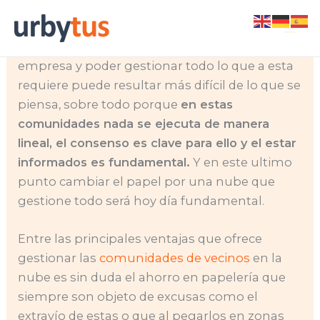
Skip
Ser parte de una comunidad de vecinos es
to
como pertenecer activamente en una
content
empresa y poder gestionar todo lo que a esta
requiere puede resultar más difícil de lo que se
piensa, sobre todo porque
en estas
comunidades nada se ejecuta de manera
lineal, el consenso es clave para ello y el estar
informados es fundamental.
Y en este ultimo
punto cambiar el papel por una nube que
gestione todo será hoy día fundamental.
Entre las principales ventajas que ofrece
gestionar las
comunidades de vecinos
en la
nube es sin duda el ahorro en papelería que
siempre son objeto de excusas como el
extravío de estas o que al pegarlos en zonas