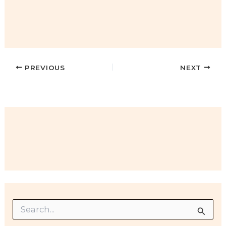
PREVIOUS
NEXT
S
e
a