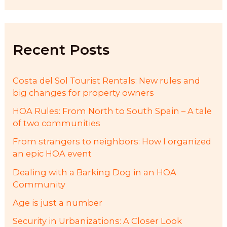
r
c
h
f
Recent Posts
o
r
:
Costa del Sol Tourist Rentals: New rules and
big changes for property owners
HOA Rules: From North to South Spain – A tale
of two communities
From strangers to neighbors: How I organized
an epic HOA event
Dealing with a Barking Dog in an HOA
Community
Age is just a number
Security in Urbanizations: A Closer Look