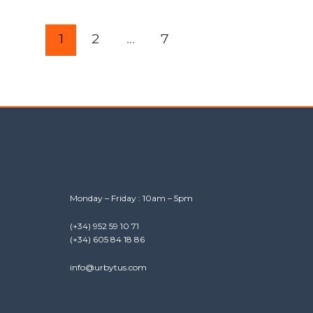
1
2
…
7
Monday – Friday : 10am – 5pm
(+34) 952 59 10 71
(+34) 605 84 18 86
info@urbytus.com