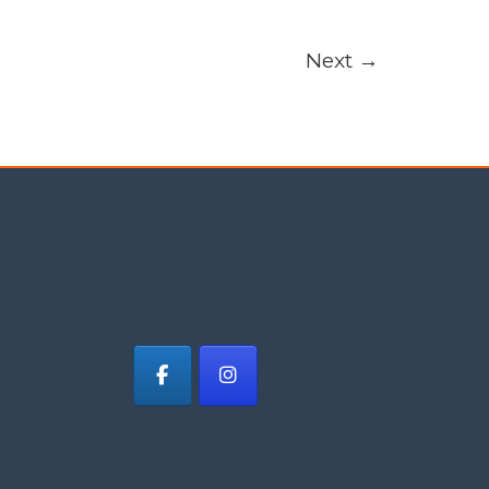
Next
→