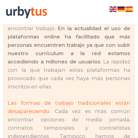
Skip
Nadie pondría en duda que las nuevas
to
tecnologías han revolucionado la forma de
content
encontrar trabajo.
En la actualidad el uso de
plataformas online ha facilitado que más
personas encuentren trabajo ya que con subir
nuestro currículum a la red estamos
accediendo a millones de usuarios
. La rapidez
con la que trabajan estas plataformas ha
provocado que cada vez haya más personas
inscritos en ellas.
Las formas de trabajo tradicionales están
desapareciendo
. Cada vez es más común
encontrar opciones de media jornada,
contratos temporales y contratistas
independientes. Tampoco hemos de