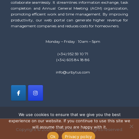
collaborate seamlessly. It streamlines information exchange, task
completion and Annual General Meeting (AGM) organization,
promoting efficient work and time management. By improving
productivity, our web portal can generate higher revenue for
management companies and reduces costs for homeowners.
Monday – Friday : 10am – 5pm
(+34) 952 59 10 71
(+34) 605 84 18 86
info@urbytus.com
We use cookies to ensure that we give you the best
experience on our website. If you continue to use this site we
will assume that you are happy with it.
Copyright © 2009 - 2026 Urbytus | All rights reserved.
Ok
Privacy policy