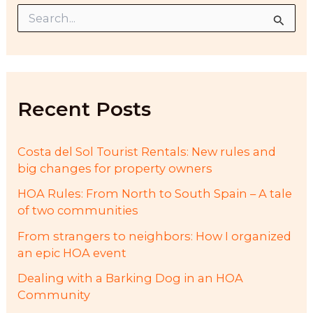
S
e
a
r
c
h
f
Recent Posts
o
r
:
Costa del Sol Tourist Rentals: New rules and
big changes for property owners
HOA Rules: From North to South Spain – A tale
of two communities
From strangers to neighbors: How I organized
an epic HOA event
Dealing with a Barking Dog in an HOA
Community