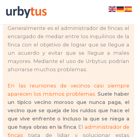
Skip
Rara es la comunidad de vecinos en la cual no
to
se dan disputas entre los vecinos
.
content
Generalmente es el administrador de fincas el
encargado de mediar entre los inquilinos de la
finca con el objetivo de lograr que se llegue a
un acuerdo y evitar que se llegue a males
mayores. Mediante el uso de Urbytus podrían
ahorrarse muchos problemas.
En las reuniones de vecinos casi siempre
aparecen los mismos problemas
.
Suele haber
un típico vecino moroso que nunca paga, el
vecino que se queja de los ruidos que hace el
que vive enfrente o incluso la que se niega a
que haya obras en la finca
. El
administrador de
fincas
trata de lidiar y solucionar estas