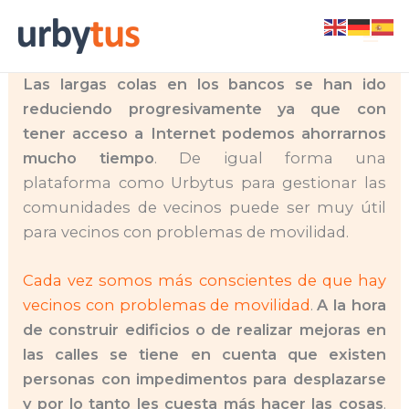
Skip
En plena era digital cada vez podemos realizar
to
más operaciones sin tener que salir de casa.
content
Las largas colas en los bancos se han ido
reduciendo progresivamente ya que con
tener acceso a Internet podemos ahorrarnos
mucho tiempo
. De igual forma una
plataforma como Urbytus para gestionar las
comunidades de vecinos puede ser muy útil
para vecinos con problemas de movilidad.
Cada vez somos más conscientes de que hay
vecinos con problemas de movilidad
.
A la hora
de construir edificios o de realizar mejoras en
las calles se tiene en cuenta que existen
personas con impedimentos para desplazarse
y por lo tanto les cuesta más hacer las cosas
.