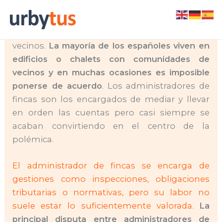
Skip
Las discusiones con los administradores de
to
fincas son recurrentes en las comunidades de
content
vecinos.
La mayoría de los españoles viven en
edificios o chalets con comunidades de
vecinos y en muchas ocasiones es imposible
ponerse de acuerdo
. Los administradores de
fincas son los encargados de mediar y llevar
en orden las cuentas pero casi siempre se
acaban convirtiendo en el centro de la
polémica.
El administrador de fincas se encarga de
gestiones como inspecciones, obligaciones
tributarias o normativas, pero su labor no
suele estar lo suficientemente valorada
.
La
principal disputa entre administradores de