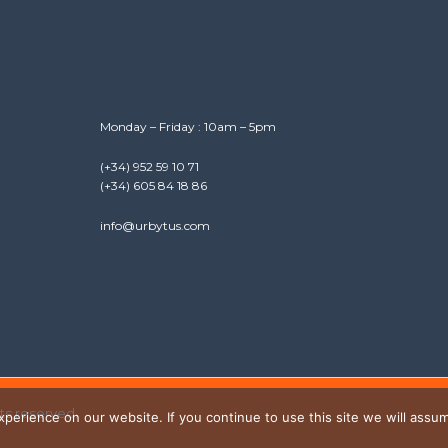
Monday – Friday : 10am – 5pm
(+34) 952 59 10 71
(+34) 605 84 18 86
info@urbytus.com
hts reserved.
erience on our website. If you continue to use this site we will assum