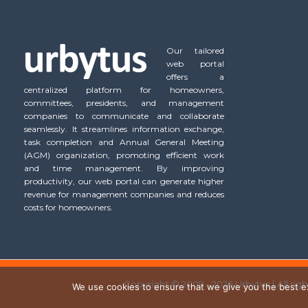
Our tailored
web portal
offers a
centralized platform for homeowners,
committees, presidents, and management
companies to communicate and collaborate
seamlessly. It streamlines information exchange,
task completion and Annual General Meeting
(AGM) organization, promoting efficient work
and time management. By improving
productivity, our web portal can generate higher
revenue for management companies and reduces
costs for homeowners.
Copyright © 2009 - 2026 Urbytus | All rig
We use cookies to ensure that we give you the best exp