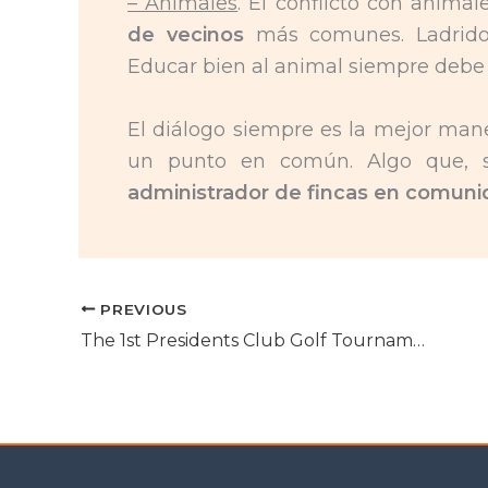
– Animales
. El conflicto con animal
de vecinos
más comunes. Ladridos
Educar bien al animal siempre debe 
El diálogo siempre es la mejor maner
un punto en común. Algo que, s
administrador de fincas en comuni
PREVIOUS
The 1st Presidents Club Golf Tournament in aid of Cudeca