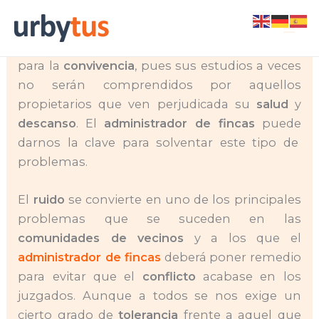
Skip
El piano, la batería o la guitarra. Un
vecino
to
músico
siempre se convertirá en un problema
content
para la
convivencia
, pues sus estudios a veces
no serán comprendidos por aquellos
propietarios que ven perjudicada su
salud
y
descanso
. El
administrador de fincas
puede
darnos la clave para solventar este tipo de
problemas.
El
ruido
se convierte en uno de los principales
problemas que se suceden en las
comunidades de vecinos
y a los que el
administrador de fincas
deberá poner remedio
para evitar que el
conflicto
acabase en los
juzgados. Aunque a todos se nos exige un
cierto grado de
tolerancia
frente a aquel que