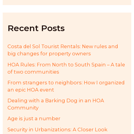
r
c
h
f
Recent Posts
o
r
:
Costa del Sol Tourist Rentals: New rules and
big changes for property owners
HOA Rules: From North to South Spain – A tale
of two communities
From strangers to neighbors: How I organized
an epic HOA event
Dealing with a Barking Dog in an HOA
Community
Age is just a number
Security in Urbanizations: A Closer Look