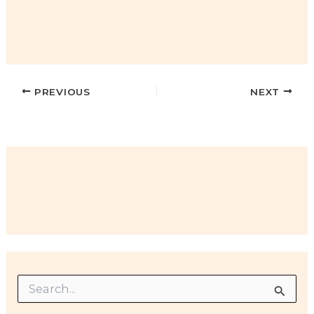
PREVIOUS
NEXT
S
e
a