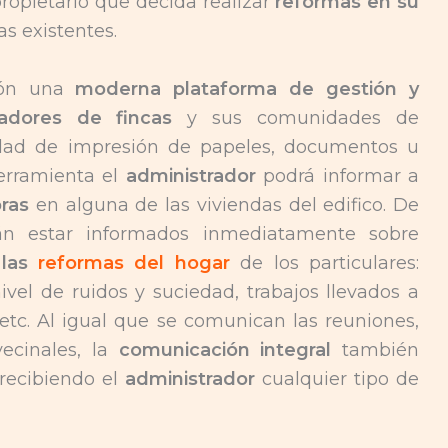
ropietario que decida realizar
reformas en su
s existentes.
ión una
moderna plataforma de gestión y
radores de fincas
y sus comunidades de
idad de impresión de papeles, documentos u
herramienta el
administrador
podrá informar a
ras
en alguna de las viviendas del edifico. De
rán estar informados inmediatamente sobre
 las
reformas del hogar
de los particulares:
ivel de ruidos y suciedad, trabajos llevados a
 etc. Al igual que se comunican las reuniones,
ecinales, la
comunicación integral
también
 recibiendo el
administrador
cualquier tipo de