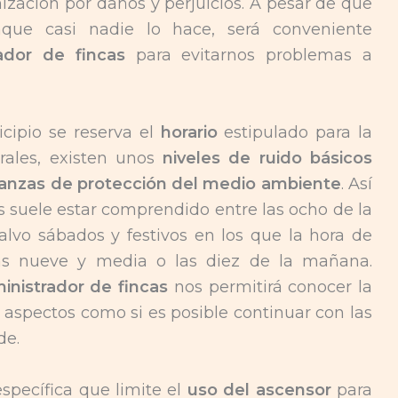
zación por daños y perjuicios. A pesar de que
que casi nadie lo hace, será conveniente
rador de fincas
para evitarnos problemas a
ipio se reserva el
horario
estipulado para la
rales, existen unos
niveles de ruido básicos
anzas de protección del medio ambiente
. Así
s suele estar comprendido entre las ocho de la
lvo sábados y festivos en los que la hora de
las nueve y media o las diez de la mañana.
inistrador de fincas
nos permitirá conocer la
 aspectos como si es posible continuar con las
de.
specífica que limite el
uso del ascensor
para