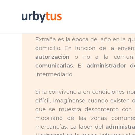
Skip
to
content
Extraña es la época del año en la q
domicilio. En función de la enver
autorización
o no a la comunida
comunicarlas
. El
administrador d
intermediario.
Si la convivencia en condiciones n
difícil, imagínense cuando existen
que se muestra descontento con la
mobiliario de las zonas comune
mercancías. La labor del
administr