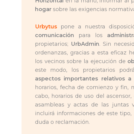
Horizontal
en la mano, informar al p
hogar
sobre las exigencias normativa
Urbytus
pone a nuestra disposic
comunicación
para los
administ
propietarios;
UrbAdmin
. Sin neces
ordenanzas, gracias a esta eficaz 
los vecinos sobre la ejecución de
ob
este modo, los propietarios pod
aspectos importantes relativos a
horarios, fecha de comienzo y fin, n
cabo, horarios de uso del ascensor,
asambleas y actas de las juntas v
incluirá informaciones de este tipo,
duda o reclamación.