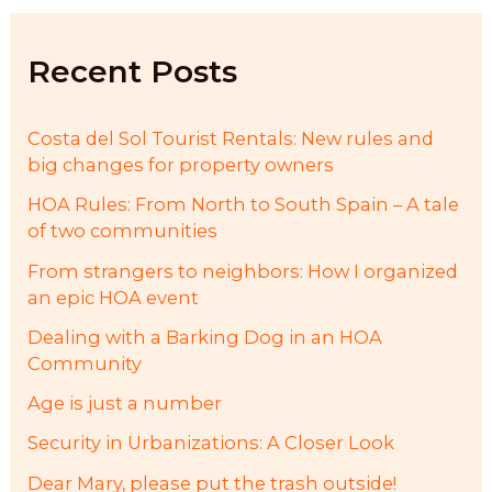
c
h
f
Recent Posts
o
r
:
Costa del Sol Tourist Rentals: New rules and
big changes for property owners
HOA Rules: From North to South Spain – A tale
of two communities
From strangers to neighbors: How I organized
an epic HOA event
Dealing with a Barking Dog in an HOA
Community
Age is just a number
Security in Urbanizations: A Closer Look
Dear Mary, please put the trash outside!