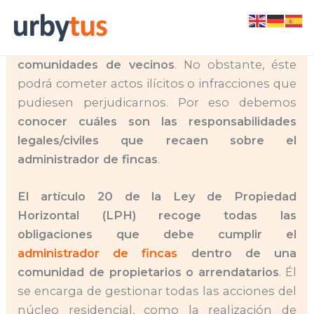
Skip
El administrador de fincas cumple un papel
to
muy importante en la correcta gestión de las
content
comunidades de vecinos
. No obstante, éste
podrá cometer actos ilícitos o infracciones que
pudiesen perjudicarnos. Por eso debemos
conocer cuáles son las responsabilidades
legales/civiles que recaen sobre el
administrador de fincas
.
El artículo 20 de la Ley de Propiedad
Horizontal (LPH) recoge todas las
obligaciones que debe cumplir el
administrador de fincas
dentro de una
comunidad de propietarios o arrendatarios
. Él
se encarga de gestionar todas las acciones del
núcleo residencial, como la realización de