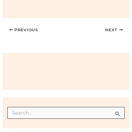
PREVIOUS
NEXT
S
e
a
r