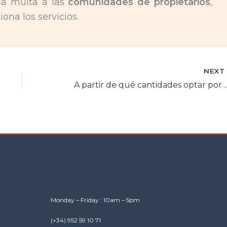
na multa a las
comunidades de propietarios
,
ona los servicios.
NEX
A partir de qué cantidades optar por una empresa 
Monday – Friday : 10am – 5pm
(+34) 952 59 10 71