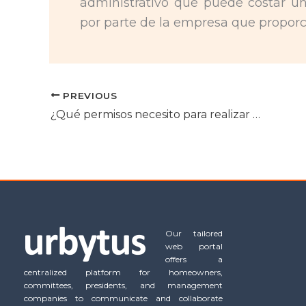
administrativo que puede costar u
por parte de la empresa que proporci
PREVIOUS
¿Qué permisos necesito para realizar obras en casa?
Our tailored
web portal
offers a
centralized platform for homeowners,
committees, presidents, and management
companies to communicate and collaborate