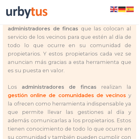
Skip
La
gestión online de comunidades de vecinos
to
es gestionada directamente por los
content
administradores de fincas
que las colocan al
servicio de los vecinos para que estén al día de
todo lo que ocurre en su comunidad de
propietarios. Y estos propietarios cada vez se
anuncian más gracias a esta herramienta que
es su puesta en valor.
Los
administradores de fincas
realizan la
gestión online de comunidades de vecinos
y
la ofrecen como herramienta indispensable ya
que permite llevar las gestiones al día y
además comunicarlas a los propietarios. Estos
tienen conocimiento de todo lo que ocurre en
su comunidad y también pueden cumplir con