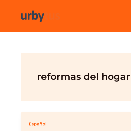
Skip
to
content
reformas del hogar
Español