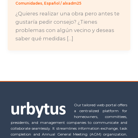
Comunidades
,
Español
/
alxadm25
¿Quieres realizar una obra pero antes te
gustaría pedir consejo? ¿Tienes
problemas con algún vecino y deseas
saber qué medidas […]
Our tailored web portal offers
a centralized platform for
homeowners, committees,
presidents, and management companies to communicate and
collaborate seamlessly. It streamlines information exchange, task
completion and Annual General Meeting (AGM) organization,