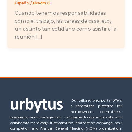
Español
/
alxadm25
Cuando tenemos responsabilidades
como el trabajo, las tareas de casa, etc.,
un asunto tan cotidiano como asistir a la
reunión […]
Our tailored web portal offers
a centralized platform for
homeowners, committees,
presidents, and management companies to communicate and
collaborate seamlessly. It streamlines information exchange, task
completion and Annual General Meeting (AGM) organization,