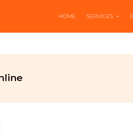
HOME
SERVICES
nline