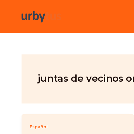
Skip
to
content
juntas de vecinos o
Español